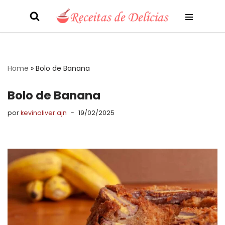
Pular
para
o
conteúdo
Home
»
Bolo de Banana
Bolo de Banana
por
kevinoliver.ajn
19/02/2025