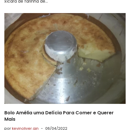
xícara de farinha de…
Bolo Amélia uma Delícia Para Comer e Querer
Mais
por
kevinoliver.ajn
06/04/2022