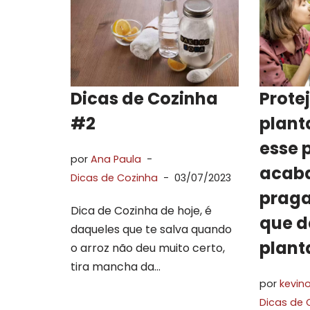
Dicas de Cozinha
Prote
#2
plant
esse 
por
Ana Paula
acaba
Dicas de Cozinha
03/07/2023
praga
Dica de Cozinha de hoje, é
que d
daqueles que te salva quando
plant
o arroz não deu muito certo,
tira mancha da…
por
kevino
Dicas de 