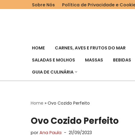
Sobre Nós
Política de Privacidade e Cooki
Pular
para
o
conteúdo
HOME
CARNES, AVES E FRUTOS DO MAR
SALADAS E MOLHOS
MASSAS
BEBIDAS
GUIA DE CULINÁRIA
Home
»
Ovo Cozido Perfeito
Ovo Cozido Perfeito
por
Ana Paula
21/09/2023