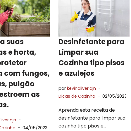
ja suas
Desinfetante para
as e horta,
Limpar sua
protetor
Cozinha tipo pisos
 com fungos,
e azulejos
s, pulgão
por
kevinoliver.ajn
estroem as
Dicas de Cozinha
02/05/2023
as.
Aprenda esta receita de
desinfetante para limpar sua
liver.ajn
cozinha tipo pisos e…
Cozinha
04/05/2023