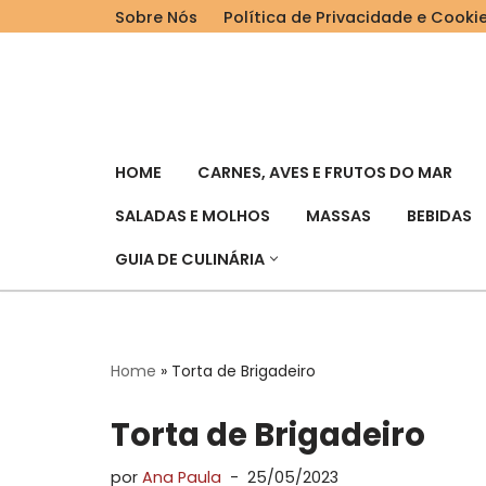
Sobre Nós
Política de Privacidade e Cooki
Pular
para
o
conteúdo
HOME
CARNES, AVES E FRUTOS DO MAR
SALADAS E MOLHOS
MASSAS
BEBIDAS
GUIA DE CULINÁRIA
Home
»
Torta de Brigadeiro
Torta de Brigadeiro
por
Ana Paula
25/05/2023