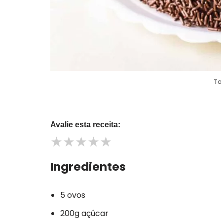
To
Avalie esta receita:
★
★
★
★
★
Ingredientes
5 ovos
200g açúcar