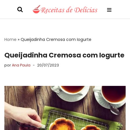
Pular
para
o
conteúdo
Home
»
Queijadinha Cremosa com Iogurte
Queijadinha Cremosa com Iogurte
por
Ana Paula
20/07/2023