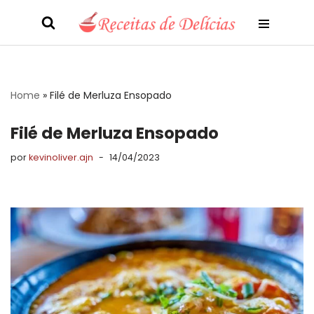
Pular
para
o
conteúdo
Home
»
Filé de Merluza Ensopado
Filé de Merluza Ensopado
por
kevinoliver.ajn
14/04/2023