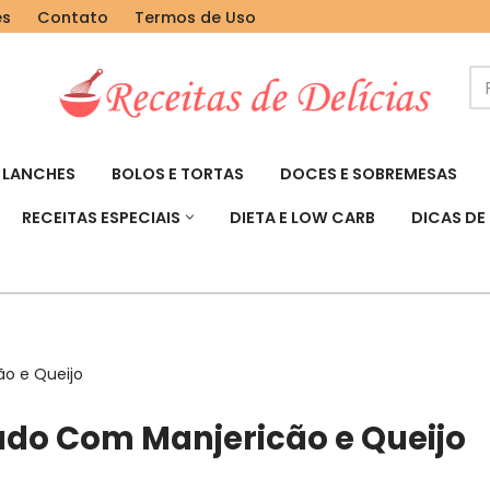
es
Contato
Termos de Uso
LANCHES
BOLOS E TORTAS
DOCES E SOBREMESAS
RECEITAS ESPECIAIS
DIETA E LOW CARB
DICAS DE
o e Queijo
ado Com Manjericão e Queijo