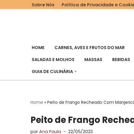
Sobre Nós
Política de Privacidade e Cooki
Pular
para
o
conteúdo
HOME
CARNES, AVES E FRUTOS DO MAR
SALADAS E MOLHOS
MASSAS
BEBIDAS
GUIA DE CULINÁRIA
Home
»
Peito de Frango Recheado Com Manjericã
Peito de Frango Reche
por
Ana Paula
22/05/2023