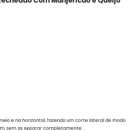
 Recheado Com Manjericão e Queijo
meio e na horizontal, fazendo um corte lateral de modo
orém, sem as separar completamente;